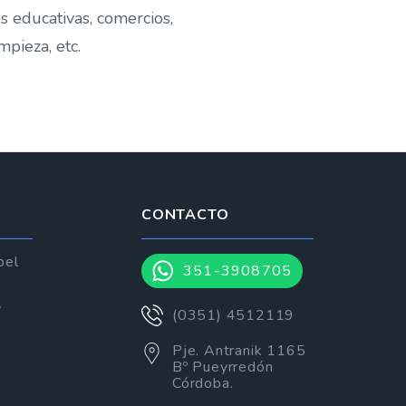
es educativas, comercios,
mpieza, etc.
CONTACTO
pel
351-3908705
y
(0351) 4512119
Pje. Antranik 1165
Bº Pueyrredón
Córdoba.