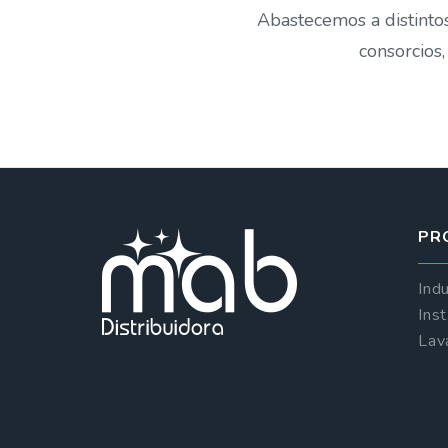
Abastecemos a distintos 
consorcios,
PR
Indu
Ins
Lav