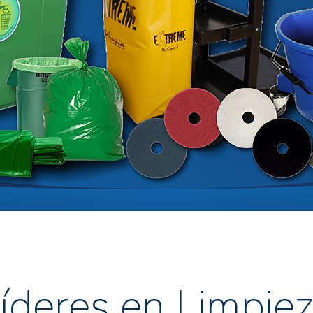
A
íderes en Limpie