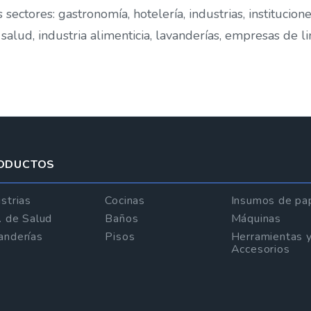
sectores: gastronomía, hotelería, industrias, institucion
 salud, industria alimenticia, lavanderías, empresas de li
ODUCTOS
strias
Cocinas
Insumos de pa
t. de Salud
Baños
Máquinas
anderías
Pisos
Herramientas 
Accesorios